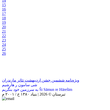
14
15
16
17
18
19
20
21
22
23
24
25
26
ویژه‌نامه ششمین جشن اردیبهشت تئاتر مازندران
شی سامون ر هارشیم
به سرزمین خود بنگریم Ŝi Sāmun re Hāreŝim
تبرستان © 2026 | بنیاد ۱۳۸۰ خ / ۲۰۰۱ م