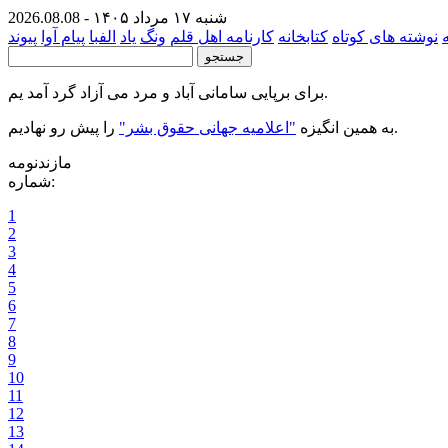
شنبه ۱۷ مرداد ۱۴۰۵ - 2026.08.08
نوشته های کوتاه
کتابخانه
کارنامه اهل قلم
ونگ
یاد
الفبا
پیام
آوا
پیوند
برای برپایی سامانی آباد و مرد می آزاد گرد آمد یم.
را پیش رو نهادیم.
به همین انگیزه
"اعلامیه جهانی حقوق بشر"
مازندنومه
شماره:
1
2
3
4
5
6
7
8
9
10
11
12
13