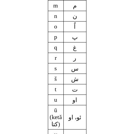
m
م
n
ن
o
اُ
p
پ
q
غ
r
ر
s
س
š
ش
t
ت
u
او
ū
(ketă
ئو، او
کتا)