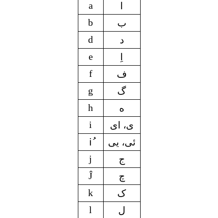
a
ا
b
ب
d
د
e
اِ
f
ف
g
گ
h
ه
i
ی، ای
ئی، یی
iُ
j
ج
Ĵ
چ
k
ک
l
ل