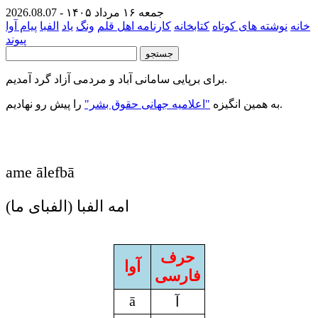
جمعه ۱۶ مرداد ۱۴۰۵ - 2026.08.07
خانه
نوشته های کوتاه
کتابخانه
کارنامه اهل قلم
ونگ
یاد
الفبا
پیام
آوا
پیوند
برای برپایی سامانی آباد و مردمی آزاد گرد آمدیم.
را پیش رو نهادیم.
به همین انگیزه
"اعلامیه جهانی حقوق بشر"
ame ālefbā
امه الفبا (الفبای ما)
حرف
آوا
فارسی
ā
آ